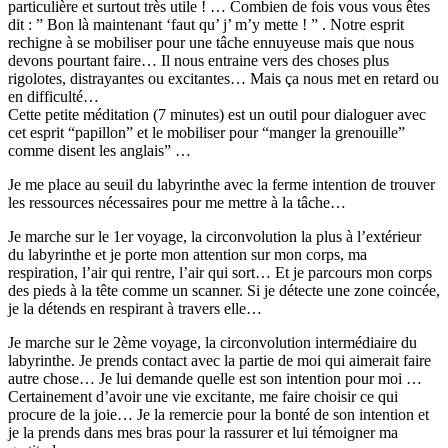
particulière et surtout très utile ! … Combien de fois vous vous êtes
dit : ” Bon là maintenant ‘faut qu’ j’ m’y mette ! ” . Notre esprit
rechigne à se mobiliser pour une tâche ennuyeuse mais que nous
devons pourtant faire… Il nous entraine vers des choses plus
rigolotes, distrayantes ou excitantes… Mais ça nous met en retard ou
en difficulté…
Cette petite méditation (7 minutes) est un outil pour dialoguer avec
cet esprit “papillon” et le mobiliser pour “manger la grenouille”
comme disent les anglais” …
Je me place au seuil du labyrinthe avec la ferme intention de trouver
les ressources nécessaires pour me mettre à la tâche…
Je marche sur le 1er voyage, la circonvolution la plus à l’extérieur
du labyrinthe et je porte mon attention sur mon corps, ma
respiration, l’air qui rentre, l’air qui sort… Et je parcours mon corps
des pieds à la tête comme un scanner. Si je détecte une zone coincée,
je la détends en respirant à travers elle…
Je marche sur le 2ème voyage, la circonvolution intermédiaire du
labyrinthe. Je prends contact avec la partie de moi qui aimerait faire
autre chose… Je lui demande quelle est son intention pour moi …
Certainement d’avoir une vie excitante, me faire choisir ce qui
procure de la joie… Je la remercie pour la bonté de son intention et
je la prends dans mes bras pour la rassurer et lui témoigner ma