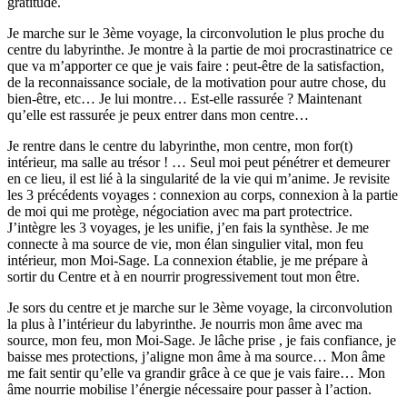
gratitude.
Je marche sur le 3ème voyage, la circonvolution le plus proche du
centre du labyrinthe. Je montre à la partie de moi procrastinatrice ce
que va m’apporter ce que je vais faire : peut-être de la satisfaction,
de la reconnaissance sociale, de la motivation pour autre chose, du
bien-être, etc… Je lui montre… Est-elle rassurée ? Maintenant
qu’elle est rassurée je peux entrer dans mon centre…
Je rentre dans le centre du labyrinthe, mon centre, mon for(t)
intérieur, ma salle au trésor ! … Seul moi peut pénétrer et demeurer
en ce lieu, il est lié à la singularité de la vie qui m’anime. Je revisite
les 3 précédents voyages : connexion au corps, connexion à la partie
de moi qui me protège, négociation avec ma part protectrice.
J’intègre les 3 voyages, je les unifie, j’en fais la synthèse. Je me
connecte à ma source de vie, mon élan singulier vital, mon feu
intérieur, mon Moi-Sage. La connexion établie, je me prépare à
sortir du Centre et à en nourrir progressivement tout mon être.
Je sors du centre et je marche sur le 3ème voyage, la circonvolution
la plus à l’intérieur du labyrinthe. Je nourris mon âme avec ma
source, mon feu, mon Moi-Sage. Je lâche prise , je fais confiance, je
baisse mes protections, j’aligne mon âme à ma source… Mon âme
me fait sentir qu’elle va grandir grâce à ce que je vais faire… Mon
âme nourrie mobilise l’énergie nécessaire pour passer à l’action.